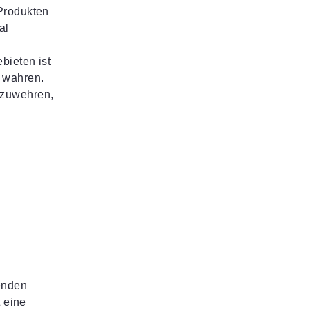
 Produkten
al
bieten ist
u wahren.
bzuwehren,
genden
t eine