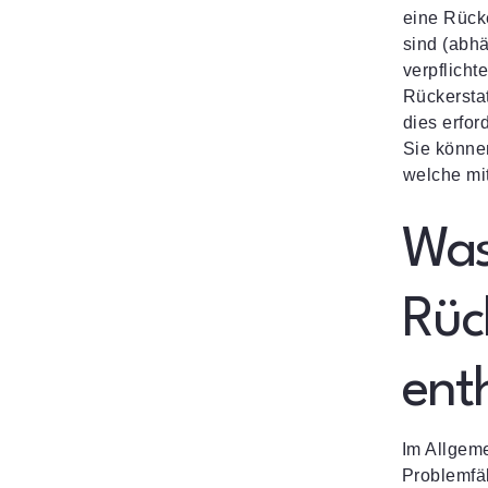
eine Rücke
sind (abh
verpflicht
Rückerstat
dies erfor
Sie könne
welche mi
Was 
Rüc
ent
Im Allgeme
Problemfäl