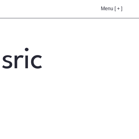
Menu [ + ]
sric