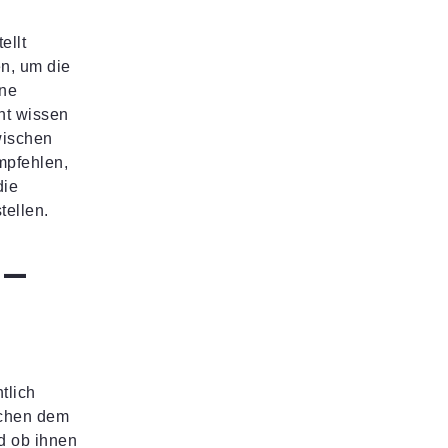
ellt
n, um die
ine
ht wissen
wischen
mpfehlen,
die
tellen.
 –
tlich
schen dem
d ob ihnen