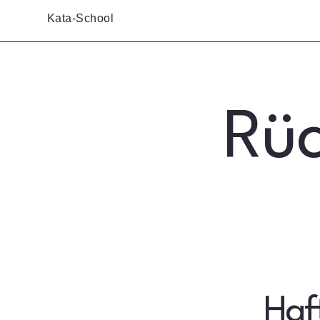
Kata-School
Rüc
Haf