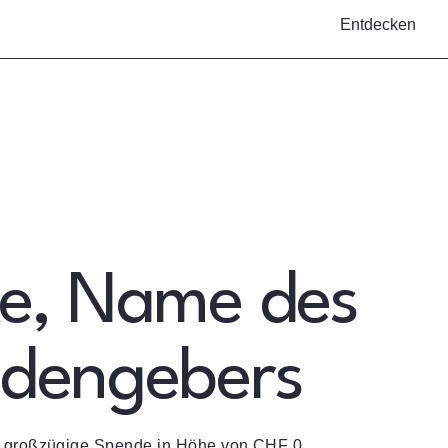
Entdecken
e, Name des
dengebers
e großzügige Spende in Höhe von CHF 0.